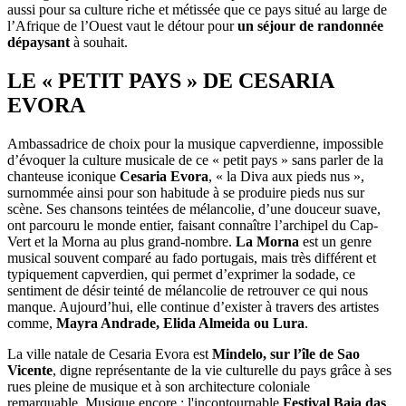
aussi pour sa culture riche et métissée que ce pays situé au large de
l’Afrique de l’Ouest vaut le détour pour
un séjour de randonnée
dépaysant
à souhait.
LE « PETIT PAYS » DE CESARIA
EVORA
Ambassadrice de choix pour la musique capverdienne, impossible
d’évoquer la culture musicale de ce « petit pays » sans parler de la
chanteuse iconique
Cesaria Evora
, « la Diva aux pieds nus »,
surnommée ainsi pour son habitude à se produire pieds nus sur
scène. Ses chansons teintées de mélancolie, d’une douceur suave,
ont parcouru le monde entier, faisant connaître l’archipel du Cap-
Vert et la Morna au plus grand-nombre.
La Morna
est un genre
musical souvent comparé au fado portugais, mais très différent et
typiquement capverdien, qui permet d’exprimer la sodade, ce
sentiment de désir teinté de mélancolie de retrouver ce qui nous
manque. Aujourd’hui, elle continue d’exister à travers des artistes
comme,
Mayra Andrade, Elida Almeida ou Lura
.
La ville natale de Cesaria Evora est
Mindelo, sur l’île de Sao
Vicente
, digne représentante de la vie culturelle du pays grâce à ses
rues pleine de musique et à son architecture coloniale
remarquable. Musique encore : l'incontournable
Festival Baia das