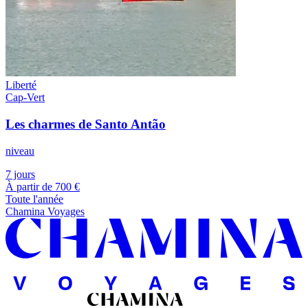
Liberté
Cap-Vert
Les charmes de Santo Antão
niveau
7 jours
À partir de
700 €
Toute l'année
Chamina Voyages