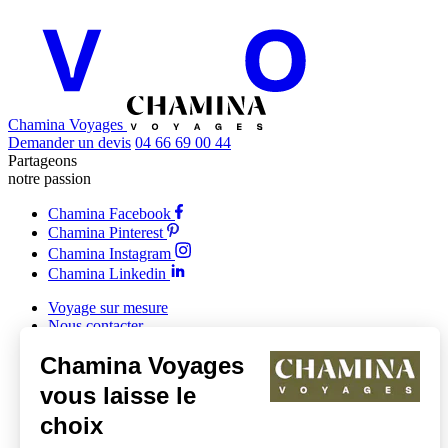
Chamina Voyages
Demander un devis
04 66 69 00 44
Partageons
notre passion
Chamina Facebook
Chamina Pinterest
Chamina Instagram
Chamina Linkedin
Voyage sur mesure
Nous contacter
Offrir un voyage
Chamina Voyages
Comités d'entreprise et collectivités
Clubs et associations
vous laisse le
choix