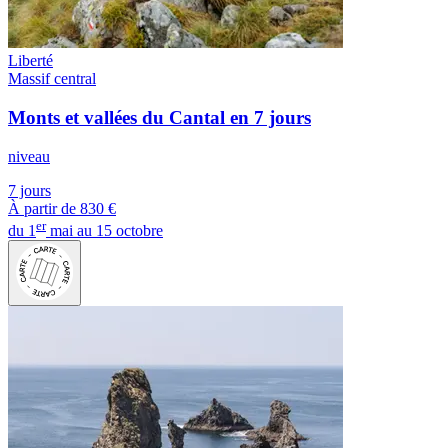
Liberté
Massif central
Monts et vallées du Cantal en 7 jours
niveau
7 jours
À partir de
830 €
er
du 1
mai au 15 octobre