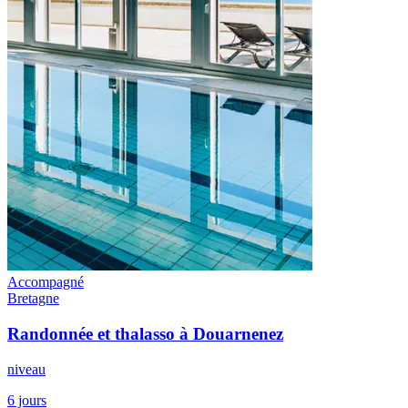
Accompagné
Bretagne
Randonnée et thalasso à Douarnenez
niveau
6 jours