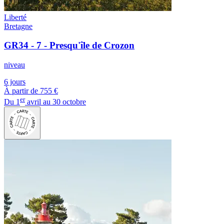
Liberté
Bretagne
GR34 - 7 - Presqu'île de Crozon
niveau
6 jours
À partir de
755 €
er
Du 1
avril au 30 octobre