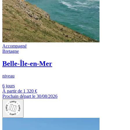
Accompagné
Bretagne
Belle-Île-en-Mer
niveau
6 jours
À partir de
1 320 €
Prochain départ le 30/08/2026