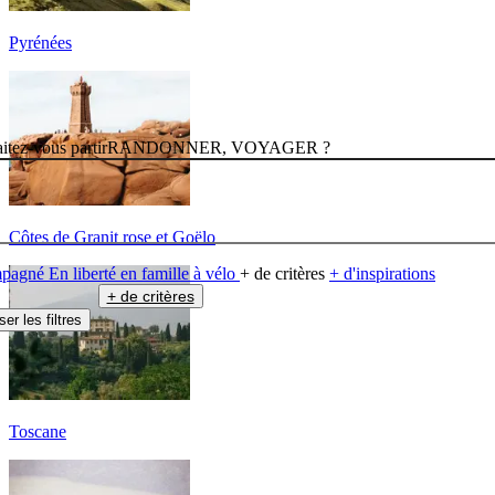
Pyrénées
itez-vous partir
RANDONNER, VOYAGER ?
Côtes de Granit rose et Goëlo
mpagné
En liberté
en famille
à vélo
+ de critères
+ d'inspirations
+ de critères
ser les filtres
Toscane