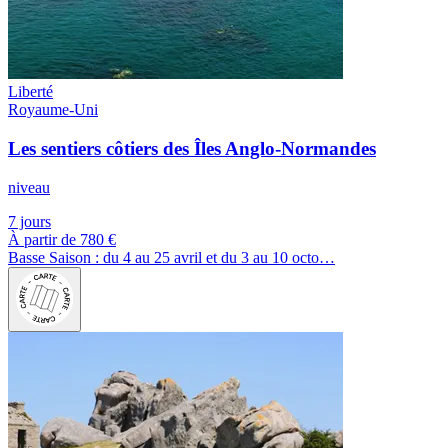
Liberté
Royaume-Uni
Les sentiers côtiers des Îles Anglo-Normandes
niveau
7 jours
À partir de
780 €
Basse Saison : du 4 au 25 avril et du 3 au 10 octo…