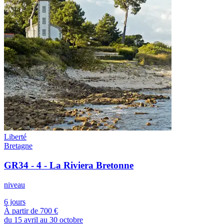
Liberté
Bretagne
GR34 - 4 - La Riviera Bretonne
niveau
6 jours
À partir de
700 €
du 15 avril au 30 octobre