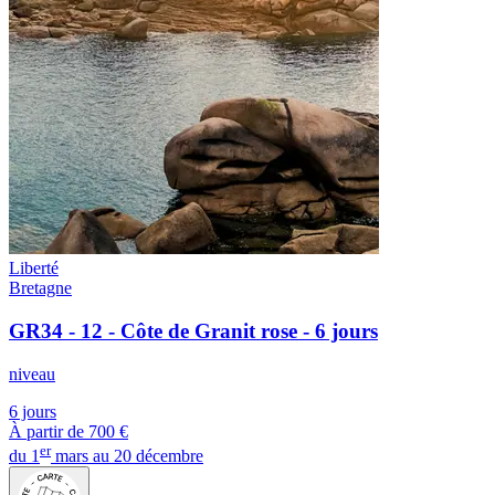
Liberté
Bretagne
GR34 - 12 - Côte de Granit rose - 6 jours
niveau
6 jours
À partir de
700 €
er
du 1
mars au 20 décembre