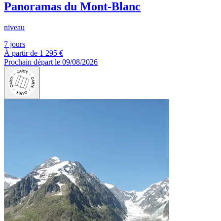
Panoramas du Mont-Blanc
niveau
7 jours
À partir de
1 295 €
Prochain départ le 09/08/2026