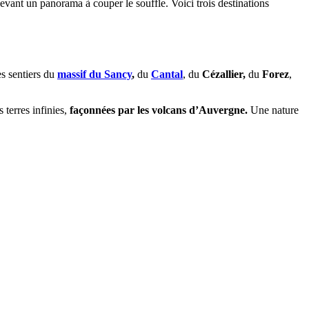
evant un panorama à couper le souffle. Voici trois destinations
s sentiers du
massif du Sancy
,
du
Cantal
, du
Cézallier,
du
Forez
,
 terres infinies,
façonnées par les volcans d’Auvergne.
Une nature