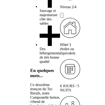
Niveau 2/4
Sauvage et
majestueuse
côte des
sables
Hôtel 3
Des
étoiles ou
hébergements
équivalent
de très bonne
qualité
En quelques
mots...
Ce deuxième
6 JOURS / 5
tronçon du Tro
NUITS
Breizh, notre
Compostelle breton,
s'étend de