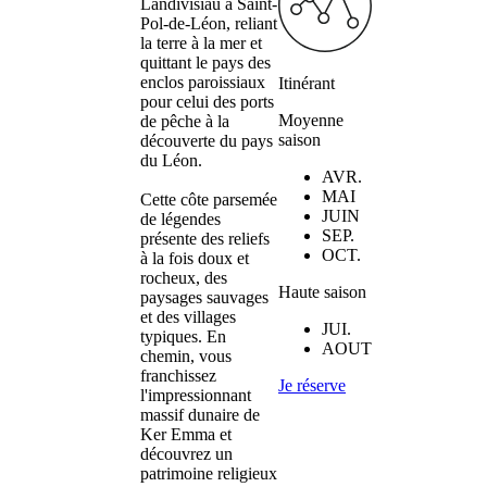
Landivisiau à Saint-
Pol-de-Léon, reliant
la terre à la mer et
quittant le pays des
enclos paroissiaux
Itinérant
pour celui des ports
Moyenne
de pêche à la
saison
découverte du pays
du Léon.
AVR.
MAI
Cette côte parsemée
JUIN
de légendes
SEP.
présente des reliefs
OCT.
à la fois doux et
rocheux, des
Haute saison
paysages sauvages
et des villages
JUI.
typiques. En
AOUT
chemin, vous
franchissez
Je réserve
l'impressionnant
massif dunaire de
Ker Emma et
découvrez un
patrimoine religieux