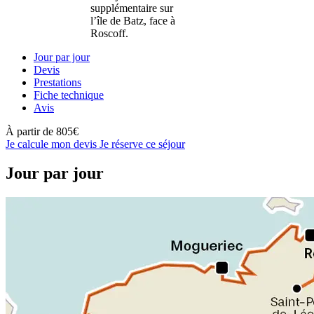
supplémentaire sur
l’île de Batz, face à
Roscoff.
Jour par jour
Devis
Prestations
Fiche technique
Avis
À partir de
805€
Je calcule mon devis
Je réserve ce séjour
Jour par jour