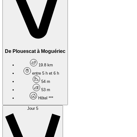
De Plouescat à Moguériec
19.8 km
entre 5 h et 6 h
54 m
53 m
Hôtel ***
Jour 5