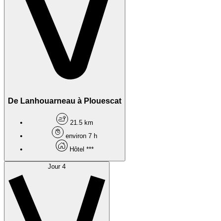
De Lanhouarneau à Plouescat
21.5 km
environ 7 h
Hôtel ***
Jour 4