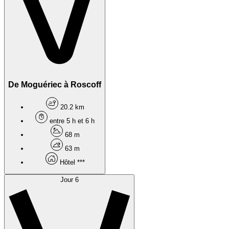
De Moguériec à Roscoff
20.2 km
entre 5 h et 6 h
68 m
63 m
Hôtel ***
Jour 6