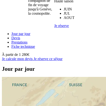
compagnon de
Haute saison
fin de voyage
JUIN
jusqu'à Genève,
JUI.
la cosmopolite.
AOUT
Je réserve
Jour par jour
Devis
Prestations
Fiche technique
À partir de
1 280€
Je calcule mon devis
Je réserve ce séjour
Jour par jour