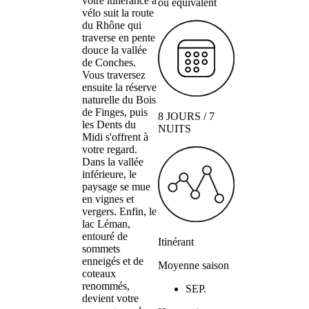
votre itinérance à
ou équivalent
vélo suit la route
du Rhône qui
traverse en pente
douce la vallée
de Conches.
Vous traversez
ensuite la réserve
naturelle du Bois
de Finges, puis
8 JOURS / 7
les Dents du
NUITS
Midi s'offrent à
votre regard.
Dans la vallée
inférieure, le
paysage se mue
en vignes et
vergers. Enfin, le
lac Léman,
entouré de
Itinérant
sommets
enneigés et de
Moyenne saison
coteaux
renommés,
SEP.
devient votre