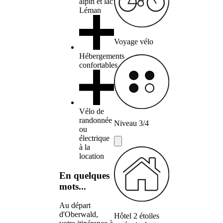
alpin et lac
Léman
Voyage vélo
Hébergements
confortables
Vélo de
randonnée
Niveau 3/4
ou
électrique
à la
location
En quelques
mots...
Au départ
d'Oberwald,
Hôtel 2 étoiles