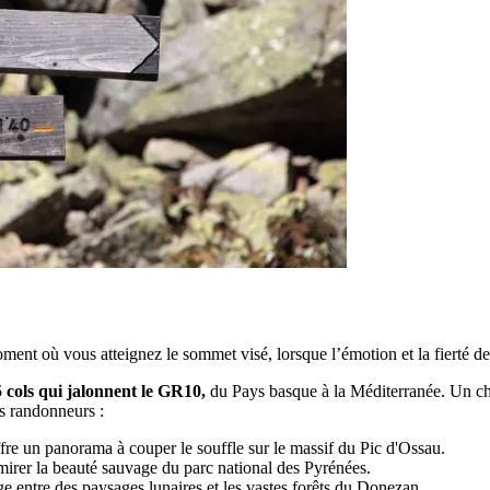
 moment où vous atteignez le sommet visé, lorsque l’émotion et la fierté 
 cols qui jalonnent le GR10,
du Pays basque à la Méditerranée. Un chi
es randonneurs :
re un panorama à couper le souffle sur le massif du Pic d'Ossau.
mirer la beauté sauvage du parc national des Pyrénées.
 entre des paysages lunaires et les vastes forêts du Donezan.