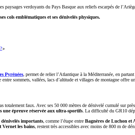
 des paysages verdoyants du Pays Basque aux reliefs escarpés de l’Ari
ses cols emblématiques et ses dénivelés physiques.
?
es Pyrénées
, permet de relier l’Atlantique à la Méditerranée, en part
ire entre sommets, vallées, lacs d’altitude et villages de montagne offre 
s totalement faux. Avec ses 50 000 mètres de dénivelé cumulé sur près d
as une épreuve réservée aux ultra-sportifs
. La difficulté du GR10 dép
s
dénivelés importants
, comme l’étape entre
Bagnères de Luchon et A
 Vernet les bains
, restent très accessibles avec moins de 800 m de déni