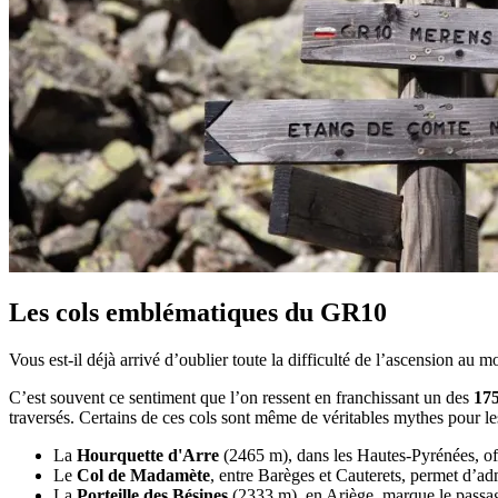
Les cols emblématiques du GR10
Vous est-il déjà arrivé d’oublier toute la difficulté de l’ascension au
C’est souvent ce sentiment que l’on ressent en franchissant un des
175
traversés. Certains de ces cols sont même de véritables mythes pour l
La
Hourquette d'Arre
(2465 m), dans les Hautes-Pyrénées, off
Le
Col de Madamète
, entre Barèges et Cauterets, permet d’ad
La
Porteille des Bésines
(2333 m), en Ariège, marque le passage