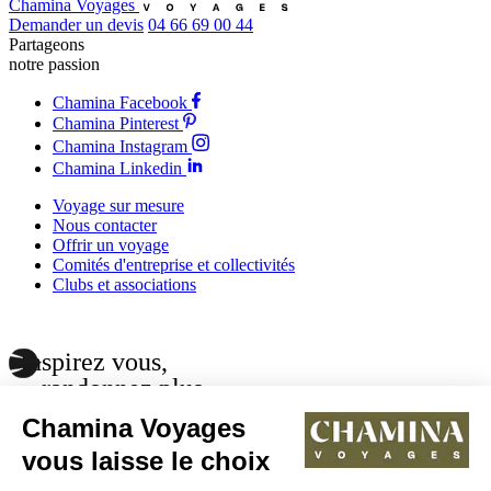
Chamina Voyages
Demander un devis
04 66 69 00 44
Partageons
notre passion
Chamina Facebook
Chamina Pinterest
Chamina Instagram
Chamina Linkedin
Voyage sur mesure
Nous contacter
Offrir un voyage
Comités d'entreprise et collectivités
Clubs et associations
Inspirez vous,
randonnez plus
Inscrivez vous à notre newsletter pour suivre nos nouveaux
Chamina Voyages
itinéraires, nos activités et nos actualités.
Email
vous laisse le choix
J’accepte de recevoir la newsletter de Chamina Voyages.
Lire la