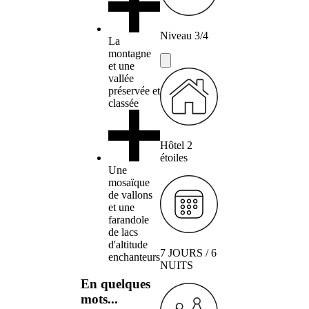
Niveau 3/4
La
montagne
et une
vallée
préservée et
classée
Hôtel 2
étoiles
Une
mosaïque
de vallons
et une
farandole
de lacs
d'altitude
7 JOURS / 6
enchanteurs
NUITS
En quelques
mots...