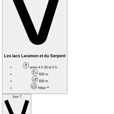
Les lacs Laramon et du Serpent
entre 4 h 30 et 5 h
600 m
600 m
Hôtel **
Jour 7