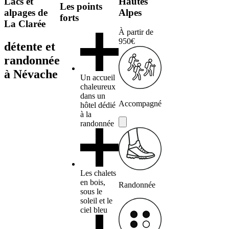
Lacs et
Hautes
Les points
alpages de
Alpes
forts
La Clarée
À partir de
950€
détente et
randonnée
à Névache
Un accueil
chaleureux
dans un
Accompagné
hôtel dédié
à la
randonnée
Les chalets
en bois,
Randonnée
sous le
soleil et le
ciel bleu