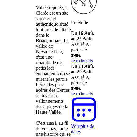
Vallée réputée, la
Clarée est un site
sauvage et
En étoile
authentique situé
tout près de l'Italie
Du
16 Aoû.
dans le
au
22 Aoû.
Briançonnais. La
Assuré
À
vallée de
partir de
Névache l'été,
990€
c'est une
Je m'inscris
ribambelle de
Du
23 Aoû.
petits lacs
au
29 Aoû.
enchanteurs où se
Assuré
À
mirent les parois
partir de
fières des pics
990€
acérés des Cerces
Je m'inscris
ou les doux
vallonnements
des alpages de la
Haute Vallée.
C'est aussi, au fil
Voir plus de
de vos pas, toute
dates
une histoire qui se