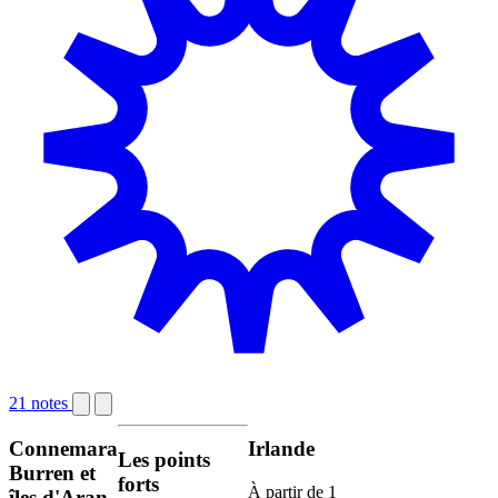
21 notes
Connemara
Irlande
Les points
Burren et
forts
À partir de
1
îles d'Aran