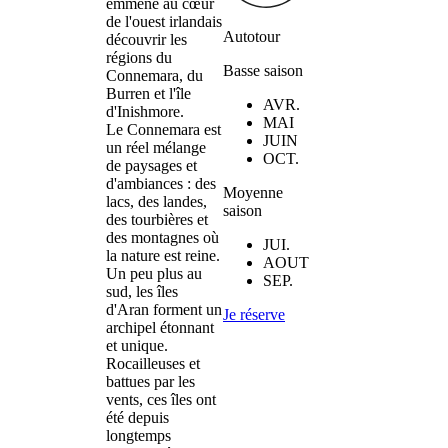
emmène au cœur
de l'ouest irlandais
Autotour
découvrir les
régions du
Basse saison
Connemara, du
Burren et l'île
AVR.
d'Inishmore.
MAI
Le Connemara est
JUIN
un réel mélange
OCT.
de paysages et
d'ambiances : des
Moyenne
lacs, des landes,
saison
des tourbières et
des montagnes où
JUI.
la nature est reine.
AOUT
Un peu plus au
SEP.
sud, les îles
d'Aran forment un
Je réserve
archipel étonnant
et unique.
Rocailleuses et
battues par les
vents, ces îles ont
été depuis
longtemps