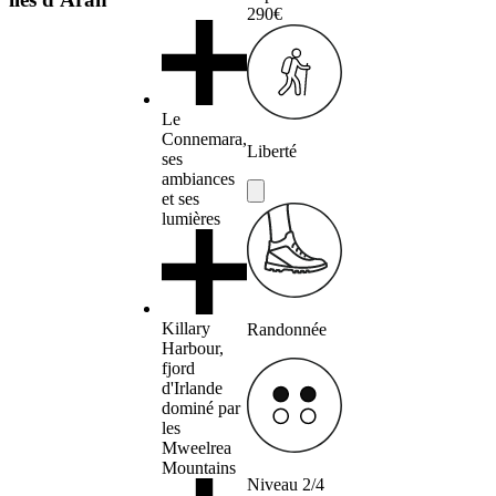
290€
Le
Connemara,
Liberté
ses
ambiances
et ses
lumières
Killary
Randonnée
Harbour,
fjord
d'Irlande
dominé par
les
Mweelrea
Mountains
Niveau 2/4