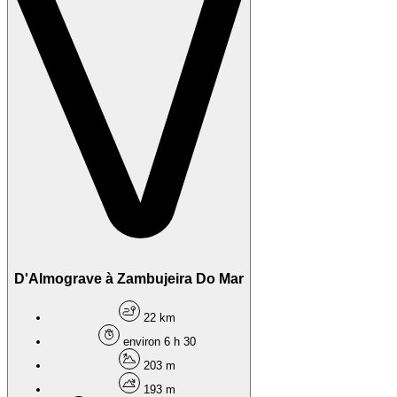
D'Almograve à Zambujeira Do Mar
22 km
environ 6 h 30
203 m
193 m