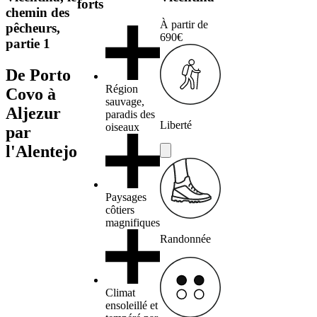
forts
chemin des
À partir de
pêcheurs,
690€
partie 1
De Porto
Région
Covo à
sauvage,
Aljezur
paradis des
Liberté
oiseaux
par
l'Alentejo
Paysages
côtiers
magnifiques
Randonnée
Climat
ensoleillé et