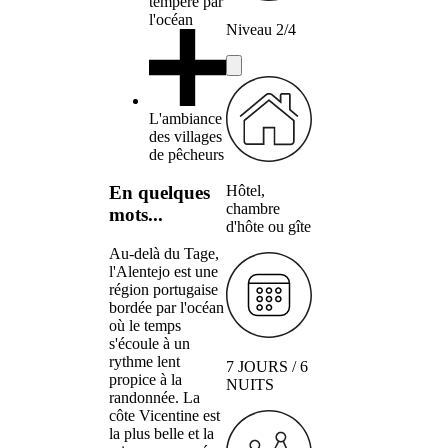
tempéré par
l'océan
Niveau 2/4
L'ambiance
des villages
de pêcheurs
Hôtel,
En quelques
chambre
mots...
d'hôte ou gîte
Au-delà du Tage,
l'Alentejo est une
région portugaise
bordée par l'océan
où le temps
s'écoule à un
rythme lent
7 JOURS / 6
propice à la
NUITS
randonnée. La
côte Vicentine est
la plus belle et la