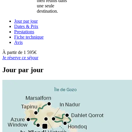
bien réunis dans
une seule
destination.
Jour par jour
Dates & Prix
Prestations
Fiche technique
Avis
À partir de
1 595€
Je réserve ce séjour
Jour par jour