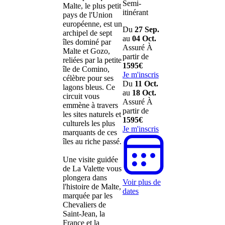
Semi-
Malte, le plus petit
itinérant
pays de l'Union
européenne, est un
Du
27 Sep.
archipel de sept
au
04 Oct.
îles dominé par
Assuré
À
Malte et Gozo,
partir de
reliées par la petite
1595€
île de Comino,
Je m'inscris
célèbre pour ses
Du
11 Oct.
lagons bleus. Ce
au
18 Oct.
circuit vous
Assuré
À
emmène à travers
partir de
les sites naturels et
1595€
culturels les plus
Je m'inscris
marquants de ces
îles au riche passé.
Une visite guidée
de La Valette vous
plongera dans
Voir plus de
l'histoire de Malte,
dates
marquée par les
Chevaliers de
Saint-Jean, la
France et la