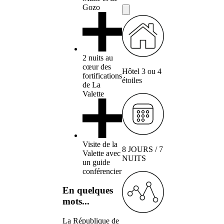
Gozo
2 nuits au
cœur des
Hôtel 3 ou 4
fortifications
étoiles
de La
Valette
Visite de la
8 JOURS / 7
Valette avec
NUITS
un guide
conférencier
En quelques
mots...
La République de