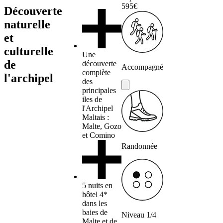
595€
Découverte
naturelle
et
culturelle
Une
de
découverte
Accompagné
complète
l'archipel
des
principales
iles de
l'Archipel
Maltais :
Malte, Gozo
et Comino
Randonnée
5 nuits en
hôtel 4*
dans les
baies de
Niveau 1/4
Malte et de