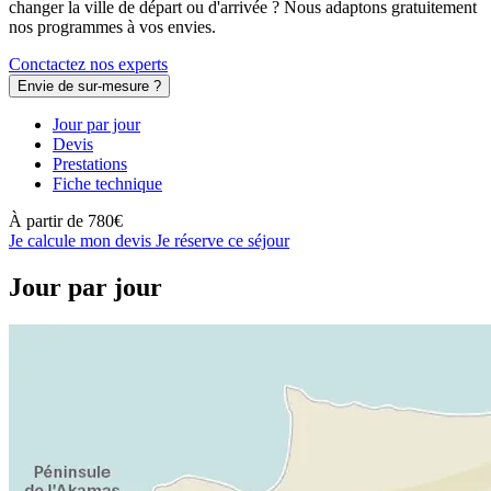
changer la ville de départ ou d'arrivée ? Nous adaptons gratuitement
nos programmes à vos envies.
Conctactez nos experts
Envie de sur-mesure ?
Jour par jour
Devis
Prestations
Fiche technique
À partir de
780€
Je calcule mon devis
Je réserve ce séjour
Jour par jour