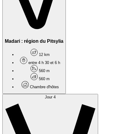
Madari : région du Pitsylia
12 km
entre 4 h 30 et 6 h
560 m
560 m
Chambre d'hôtes
Jour 4