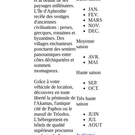
et la beauté de ses
paysages millénaires.
JAN.
L'île d'Aphrodite
FEV.
recèle des vestiges
MARS
d'anciennes
NOV.
civilisations : perses,
DEC.
grecques, romaines et
byzantines. Des
Moyenne
villages enchanteurs
saison
ponctuent des sentiers
panoramiques entre
AVR.
côtes déchiquetées et
MAI
sommets
montagneux.
Haute saison
Grâce à votre
SEP.
véhicule de location,
OCT.
découvrez en toute
liberté la péninsule de
Très haute
l'Akamas, l'antique
saison
cité de Paphos ou le
massif de Tróodos.
JUIN
L'hébergement en
JUI.
hôtels de qualité
AOUT
supérieure procurera