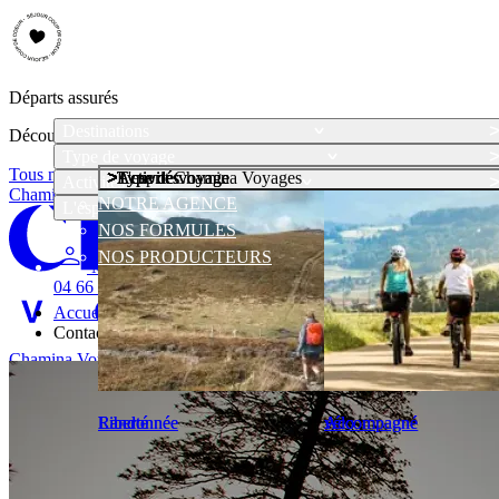
Départs assurés
Destinations
Découvrez notre sélection de voyages accompagnés, départs assurés
Type de voyage
Tous nos départs
Type de voyage
Type de voyage
Activités
Activités
L'esprit Chamina Voyages
Activités
Chamina Voyages
NOTRE AGENCE
L'esprit Chamina Voyages
NOS FORMULES
NOS PRODUCTEURS
Mon compte
04 66 69 00 44
Accueil
Contact
Chamina Voyages
04 66 69 00 44
menu
Liberté
Liberté
Randonnée
Randonnée
Accompagné
Accompagné
vélo
vélo