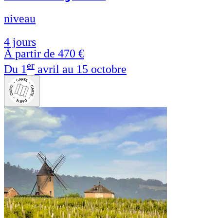
niveau
4 jours
À partir de
470 €
er
Du 1
avril au 15 octobre