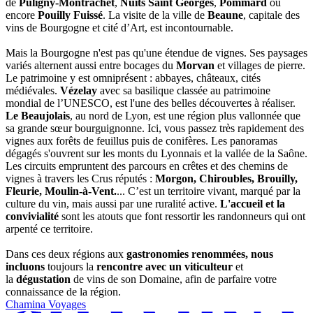
de
Puligny-Montrachet
,
Nuits Saint Georges
,
Pommard
ou
encore
Pouilly Fuissé
. La visite de la ville de
Beaune
, capitale des
vins de Bourgogne et cité d’Art, est incontournable.
Mais la Bourgogne n'est pas qu'une étendue de vignes. Ses paysages
variés alternent aussi entre bocages du
Morvan
et villages de pierre.
Le patrimoine y est omniprésent : abbayes, châteaux, cités
médiévales.
Vézelay
avec sa basilique classée au patrimoine
mondial de l’UNESCO, est l'une des belles découvertes à réaliser.
Le Beaujolais
, au nord de Lyon, est une région plus vallonnée que
sa grande sœur bourguignonne. Ici, vous passez très rapidement des
vignes aux forêts de feuillus puis de conifères. Les panoramas
dégagés s'ouvrent sur les monts du Lyonnais et la vallée de la Saône.
Les circuits empruntent des parcours en crêtes et des chemins de
vignes à travers les Crus réputés :
Morgon, Chiroubles, Brouilly,
Fleurie, Moulin-à-Vent.
... C’est un territoire vivant, marqué par la
culture du vin, mais aussi par une ruralité active.
L'accueil et la
convivialité
sont les atouts que font ressortir les randonneurs qui ont
arpenté ce territoire.
Dans ces deux régions aux
gastronomies renommées, nous
incluons
toujours la
rencontre avec un viticulteur
et
la
dégustation
de vins de son Domaine, afin de parfaire votre
connaissance de la région.
Chamina Voyages