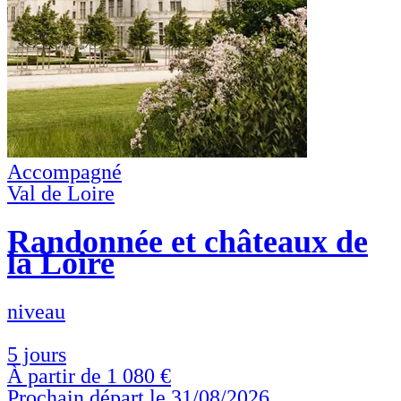
Accompagné
Val de Loire
Randonnée et châteaux de
la Loire
niveau
5 jours
À partir de
1 080 €
Prochain départ le 31/08/2026