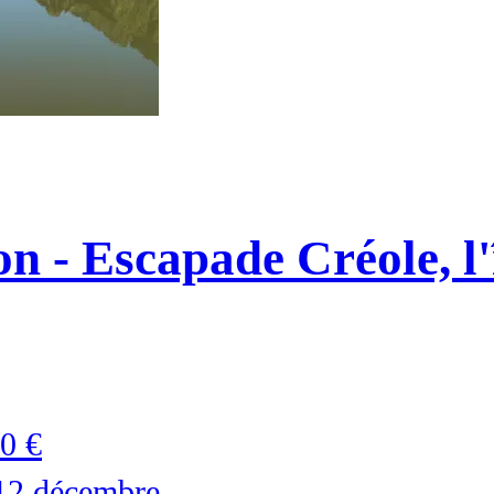
n - Escapade Créole, l'î
0 €
12 décembre