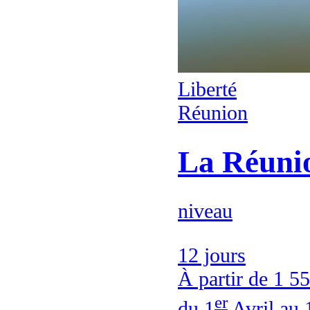
Liberté
Réunion
La Réunio
niveau
12 jours
À partir de
1 55
er
du 1
Avril au 