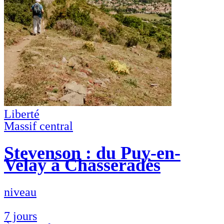
Liberté
Massif central
Stevenson : du Puy-en-
Velay à Chasseradès
niveau
7 jours