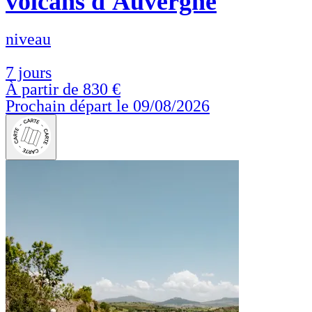
volcans d'Auvergne
niveau
7 jours
À partir de
830 €
Prochain départ le 09/08/2026