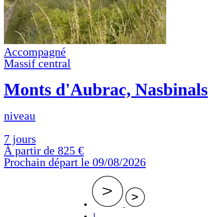
Accompagné
Massif central
Monts d'Aubrac, Nasbinals
niveau
7 jours
À partir de
825 €
Prochain départ le 09/08/2026
Page
1