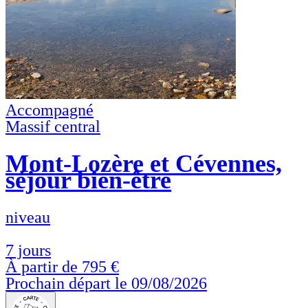
Accompagné
Massif central
Mont-Lozère et Cévennes,
séjour bien-être
niveau
7 jours
À partir de
795 €
Prochain départ le 09/08/2026