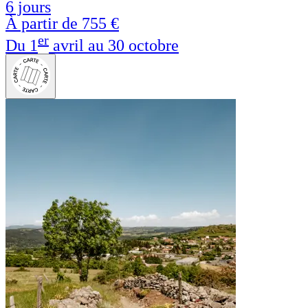
6 jours
À partir de
755 €
er
Du 1
avril au 30 octobre