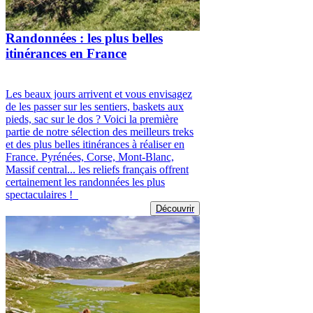
Randonnées : les plus belles
itinérances en France
Les beaux jours arrivent et vous envisagez
de les passer sur les sentiers, baskets aux
pieds, sac sur le dos ? Voici la première
partie de notre sélection des meilleurs treks
et des plus belles itinérances à réaliser en
France. Pyrénées, Corse, Mont-Blanc,
Massif central... les reliefs français offrent
certainement les randonnées les plus
spectaculaires !
Découvrir