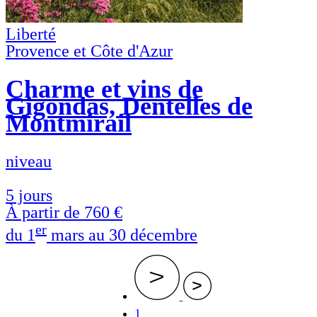
Liberté
Provence et Côte d'Azur
Charme et vins de
Gigondas, Dentelles de
Montmirail
niveau
5 jours
À partir de
760 €
er
du 1
mars au 30 décembre
Page
1