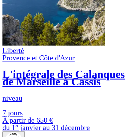
Liberté
Provence et Côte d'Azur
L'intégrale des Calanques
de Marseille à Cassis
niveau
7 jours
À partir de
650 €
du 1° janvier au 31 décembre