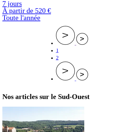
7 jours
À partir de
520 €
Toute l'année
Page
1
courante
Page
2
Nos articles sur le Sud-Ouest