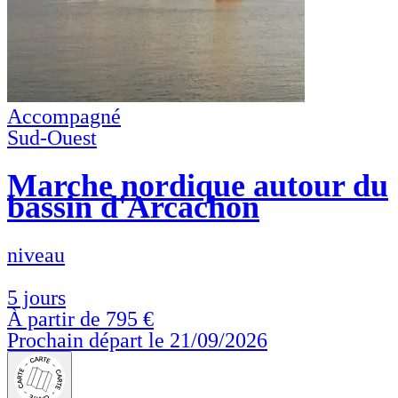
Accompagné
Sud-Ouest
Marche nordique autour du
bassin d'Arcachon
niveau
5 jours
À partir de
795 €
Prochain départ le 21/09/2026