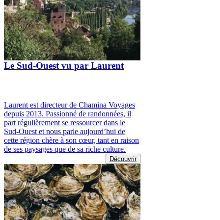
Le Sud-Ouest vu par Laurent
Laurent est directeur de Chamina Voyages
depuis 2013. Passionné de randonnées, il
part régulièrement se ressourcer dans le
Sud-Ouest et nous parle aujourd’hui de
cette région chère à son cœur, tant en raison
de ses paysages que de sa riche culture.
Découvrir