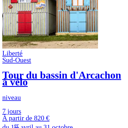
Liberté
Sud-Ouest
Tour du bassin d'Arcachon
à vélo
niveau
7 jours
À partir de
820 €
er
du 1
avril au 31 octobre