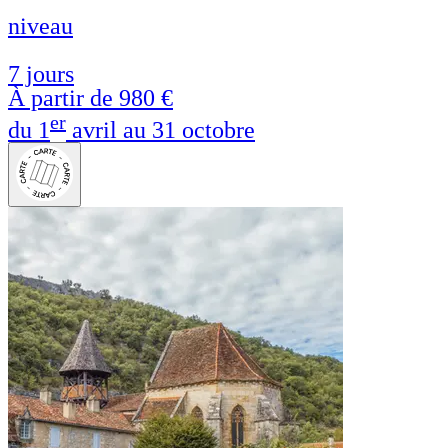
niveau
7 jours
À partir de
980 €
er
du 1
avril au 31 octobre