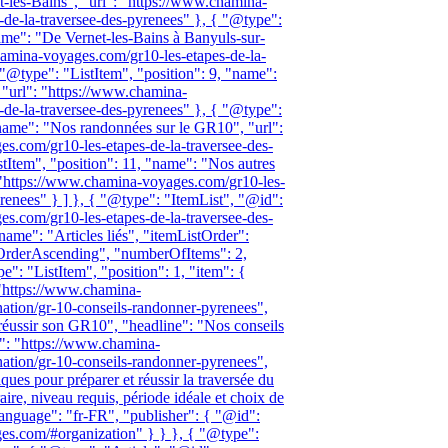
-les-Bains", "url": "https://www.chamina-
-de-la-traversee-des-pyrenees" }, { "@type":
name": "De Vernet-les-Bains à Banyuls-sur-
hamina-voyages.com/gr10-les-etapes-de-la-
 "@type": "ListItem", "position": 9, "name":
"url": "https://www.chamina-
-de-la-traversee-des-pyrenees" }, { "@type":
"name": "Nos randonnées sur le GR10", "url":
s.com/gr10-les-etapes-de-la-traversee-des-
tItem", "position": 11, "name": "Nos autres
: "https://www.chamina-voyages.com/gr10-les-
yrenees" } ] }, { "@type": "ItemList", "@id":
s.com/gr10-les-etapes-de-la-traversee-des-
"name": "Articles liés", "itemListOrder":
tOrderAscending", "numberOfItems": 2,
": "ListItem", "position": 1, "item": {
"https://www.chamina-
nation/gr-10-conseils-randonner-pyrenees",
réussir son GR10", "headline": "Nos conseils
l": "https://www.chamina-
nation/gr-10-conseils-randonner-pyrenees",
ques pour préparer et réussir la traversée du
ire, niveau requis, période idéale et choix de
anguage": "fr-FR", "publisher": { "@id":
es.com/#organization" } } }, { "@type":