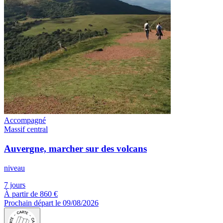
Accompagné
Massif central
Auvergne, marcher sur des volcans
niveau
7 jours
À partir de
860 €
Prochain départ le 09/08/2026