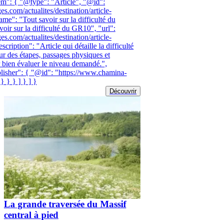
tem": { "@type": "Article", "@id":
.com/actualites/destination/article-
ame": "Tout savoir sur la difficulté du
oir sur la difficulté du GR10", "url":
.com/actualites/destination/article-
scription": "Article qui détaille la difficulté
r des étapes, passages physiques et
 bien évaluer le niveau demandé.",
lisher": { "@id": "https://www.chamina-
 } } ] } ] }
Découvrir
La grande traversée du Massif
central à pied