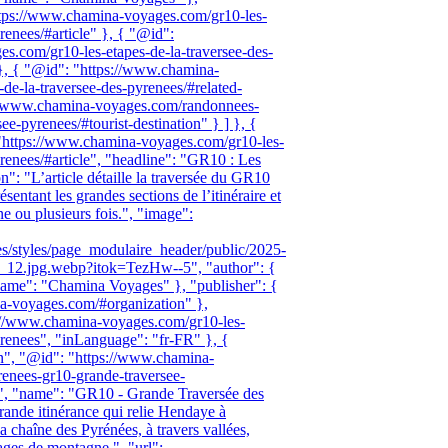
ttps://www.chamina-voyages.com/gr10-les-
renees/#article" }, { "@id":
s.com/gr10-les-etapes-de-la-traversee-des-
 }, { "@id": "https://www.chamina-
de-la-traversee-des-pyrenees/#related-
s://www.chamina-voyages.com/randonnees-
e-pyrenees/#tourist-destination" } ] }, {
"https://www.chamina-voyages.com/gr10-les-
yrenees/#article", "headline": "GR10 : Les
on": "L’article détaille la traversée du GR10
entant les grandes sections de l’itinéraire et
ne ou plusieurs fois.", "image":
les/styles/page_modulaire_header/public/2025-
p_12.jpg.webp?itok=TezHw--5", "author": {
name": "Chamina Voyages" }, "publisher": {
a-voyages.com/#organization" },
://www.chamina-voyages.com/gr10-les-
yrenees", "inLanguage": "fr-FR" }, {
n", "@id": "https://www.chamina-
enees-gr10-grande-traversee-
on", "name": "GR10 - Grande Traversée des
rande itinérance qui relie Hendaye à
 chaîne des Pyrénées, à travers vallées,
llages de montagne.", "url":