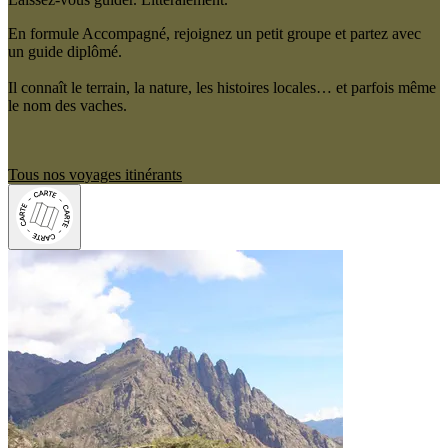
En formule Accompagné, rejoignez un petit groupe et partez avec
un guide diplômé.
Il connaît le terrain, la nature, les histoires locales… et parfois même
le nom des vaches.
Tous nos voyages itinérants