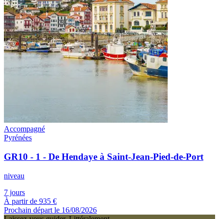
Accompagné
Pyrénées
GR10 - 1 - De Hendaye à Saint-Jean-Pied-de-Port
niveau
7 jours
À partir de
935 €
Prochain départ le 16/08/2026
Laissez-vous guider. Littéralement.