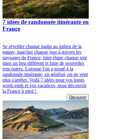
7 idées de randonnée itinérante en
France
Se réveiller chaque matin au milieu de la
nature, marcher chaque jour à travers les
paysages de France, faire étape chaque soir
dans un lieu différent et faire de nouvelles
rencontres. Lorsque l'on a gouté à la
randonnée itinérante, en général, on ne veut
plus s'arrêter. Voilà 7 idées pour vos longs
week-ends et vos vacances, pour découvrir
la France à pied !
Découvrir