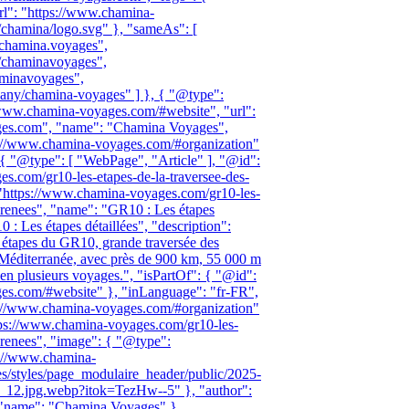
l": "https://www.chamina-
chamina/logo.svg" }, "sameAs": [
chamina.voyages",
/chaminavoyages",
haminavoyages",
mpany/chamina-voyages" ] }, { "@type":
/www.chamina-voyages.com/#website", "url":
ges.com", "name": "Chamina Voyages",
s://www.chamina-voyages.com/#organization"
 { "@type": [ "WebPage", "Article" ], "@id":
s.com/gr10-les-etapes-de-la-traversee-des-
 "https://www.chamina-voyages.com/gr10-les-
yrenees", "name": "GR10 : Les étapes
0 : Les étapes détaillées", "description":
s étapes du GR10, grande traversée des
 Méditerranée, avec près de 900 km, 55 000 m
en plusieurs voyages.", "isPartOf": { "@id":
es.com/#website" }, "inLanguage": "fr-FR",
s://www.chamina-voyages.com/#organization"
tps://www.chamina-voyages.com/gr10-les-
yrenees", "image": { "@type":
s://www.chamina-
les/styles/page_modulaire_header/public/2025-
p_12.jpg.webp?itok=TezHw--5" }, "author":
 "name": "Chamina Voyages" },