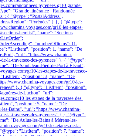
es.com/randonnees-pyrenees-gr10-grande-
tType": "Grande itinérance · Randonnée
ss": { "@type": "PostalAddress",
dressRegion": "Pyrénées" } }, { "@type":
/www.chamina-voyages.com/gr10-les-etapes-
#sections-itemlist", "name": "Sections
emListOrder":
tOrderAscending", "numberOfItems": 11,
e": "ListItem", "position": 1, "name": "De
e-Port", "url": "https://www.chamina-
-de-la-traversee-des-pyrenees" }, { "@type":
name": "De Saint-Jean-Pied-de-Port à Etsaut",
voyages.com/gr10-les-etapes-de-la-traversee-
"ListItem", "position": 3, "name": "De
"https://www.chamina-voyages.com/gr10-les-
yrenees" }, { "@type": "ListItem", "position":
Bagnères-de-Luchon", "url":
s.com/gr10-les-etapes-de-la-traversee-des-
tItem", "position": 5, "name": "De
les-Bains", "url": "https://www.chamina-
-de-la-traversee-des-pyrenees" }, { "@type":
name": "De Aulus-les-Bains à Mérens-les-
hamina-voyages.com/gr10-les-etapes-de-la-
 "@type": "ListItem", "position": 7, "name":