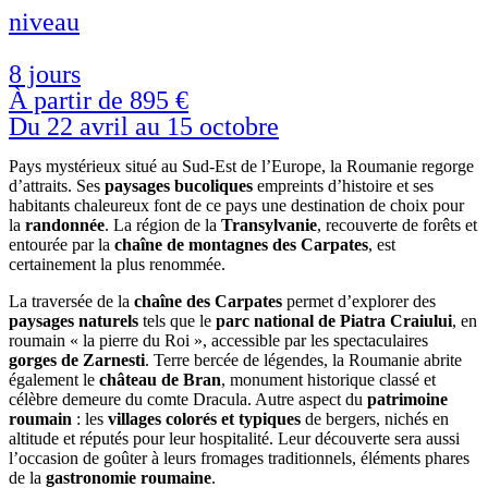
niveau
8 jours
À partir de
895 €
Du 22 avril au 15 octobre
Pays mystérieux situé au Sud-Est de l’Europe, la Roumanie regorge
d’attraits. Ses
paysages bucoliques
empreints d’histoire et ses
habitants chaleureux font de ce pays une destination de choix pour
la
randonnée
. La région de la
Transylvanie
, recouverte de forêts et
entourée par la
chaîne de montagnes des Carpates
, est
certainement la plus renommée.
La traversée de la
chaîne des Carpates
permet d’explorer des
paysages naturels
tels que le
parc national de Piatra Craiului
, en
roumain « la pierre du Roi », accessible par les spectaculaires
gorges de Zarnesti
. Terre bercée de légendes, la Roumanie abrite
également le
château de Bran
, monument historique classé et
célèbre demeure du comte Dracula. Autre aspect du
patrimoine
roumain
: les
villages colorés et typiques
de bergers, nichés en
altitude et réputés pour leur hospitalité. Leur découverte sera aussi
l’occasion de goûter à leurs fromages traditionnels, éléments phares
de la
gastronomie roumaine
.