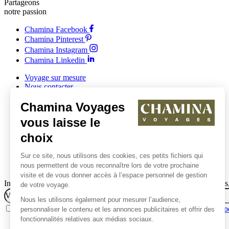
Partageons
notre passion
Chamina Facebook
Chamina Pinterest
Chamina Instagram
Chamina Linkedin
Voyage sur mesure
Nous contacter
Offrir un voyage
Chamina Voyages
Comités d'entreprise et collectivités
Clubs et associations
vous laisse le
choix
Sur ce site, nous utilisons des cookies, ces petits fichiers qui
nous permettent de vous reconnaître lors de votre prochaine
visite et de vous donner accès à l’espace personnel de gestion
Inscrivez vous à notre newsletter pour suivre nos nouveaux itinéraires, 
de votre voyage.
Email
Nous les utilisons également pour mesurer l’audience,
J’accepte de recevoir la newsletter de Chamina Voyages.
Lire la p
personnaliser le contenu et les annonces publicitaires et offrir des
fonctionnalités relatives aux médias sociaux.