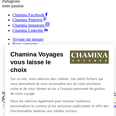
Partageons
notre passion
Chamina Facebook
Chamina Pinterest
Chamina Instagram
Chamina Linkedin
Voyage sur mesure
Nous contacter
Offrir un voyage
Chamina Voyages
Comités d'entreprise et collectivités
Clubs et associations
vous laisse le
choix
Sur ce site, nous utilisons des cookies, ces petits fichiers qui
nous permettent de vous reconnaître lors de votre prochaine
visite et de vous donner accès à l’espace personnel de gestion
Inscrivez vous à notre newsletter pour suivre nos nouveaux itinéraires, 
de votre voyage.
Email
Nous les utilisons également pour mesurer l’audience,
J’accepte de recevoir la newsletter de Chamina Voyages.
Lire la p
personnaliser le contenu et les annonces publicitaires et offrir des
fonctionnalités relatives aux médias sociaux.