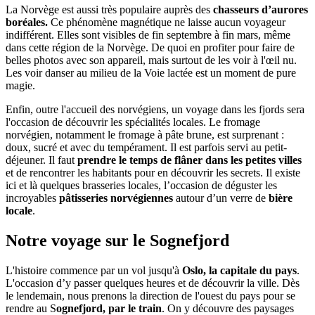
La Norvège est aussi très populaire auprès des
chasseurs d’aurores
boréales.
Ce phénomène magnétique ne laisse aucun voyageur
indifférent. Elles sont visibles de fin septembre à fin mars, même
dans cette région de la Norvège. De quoi en profiter pour faire de
belles photos avec son appareil, mais surtout de les voir à l'œil nu.
Les voir danser au milieu de la Voie lactée est un moment de pure
magie.
Enfin, outre l'accueil des norvégiens, un voyage dans les fjords sera
l'occasion de découvrir les spécialités locales. Le fromage
norvégien, notamment le fromage à pâte brune, est surprenant :
doux, sucré et avec du tempérament. Il est parfois servi au petit-
déjeuner. Il faut
prendre le temps de flâner dans les petites villes
et de rencontrer les habitants pour en découvrir les secrets. Il existe
ici et là quelques brasseries locales, l’occasion de déguster les
incroyables
pâtisseries norvégiennes
autour d’un verre de
bière
locale
.
Notre voyage sur le Sognefjord
L'histoire commence par un vol jusqu'à
Oslo, la capitale du pays
.
L'occasion d’y passer quelques heures et de découvrir la ville. Dès
le lendemain, nous prenons la direction de l'ouest du pays pour se
rendre au S
ognefjord, par le train
. On y découvre des paysages