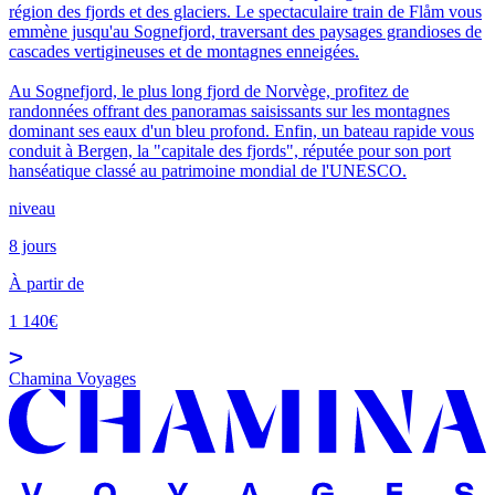
région des fjords et des glaciers. Le spectaculaire train de Flåm vous
emmène jusqu'au Sognefjord, traversant des paysages grandioses de
cascades vertigineuses et de montagnes enneigées.
Au Sognefjord, le plus long fjord de Norvège, profitez de
randonnées offrant des panoramas saisissants sur les montagnes
dominant ses eaux d'un bleu profond. Enfin, un bateau rapide vous
conduit à Bergen, la "capitale des fjords", réputée pour son port
hanséatique classé au patrimoine mondial de l'UNESCO.
niveau
8 jours
À partir de
1 140€
Chamina Voyages