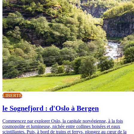
LIBERTÉ
le Sognefjord : d'Oslo à Bergen
Commencez par explorer Oslo, la capitale norvégienne, à la fois
cosmopolite et lumineuse, nichée entre collines boisées et eaux
scintillantes. Puis, à bord de trains et ferrys, plongez au cœur de la