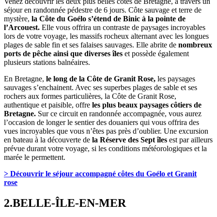
Venez découvrir les deux plus belles côtes de Bretagne, à travers un
séjour en randonnée pédestre de 6 jours. Côte sauvage et terre de
mystère,
la Côte du Goélo s’étend de Binic à la pointe de
l’Arcouest.
Elle vous offrira un contraste de paysages incroyables
lors de votre voyage, les massifs rocheux alternant avec les longues
plages de sable fin et ses falaises sauvages. Elle abrite de
nombreux
ports de pêche ainsi que diverses îles
et possède également
plusieurs stations balnéaires.
En Bretagne,
le long de la Côte de Granit Rose,
les paysages
sauvages s’enchainent. Avec ses superbes plages de sable et ses
rochers aux formes particulières, la Côte de Granit Rose,
authentique et paisible, offre
les plus beaux paysages côtiers de
Bretagne.
Sur ce circuit en randonnée accompagnée, vous aurez
l’occasion de longer le sentier des douaniers qui vous offrira des
vues incroyables que vous n’êtes pas près d’oublier. Une excursion
en bateau à la découverte de
la Réserve des Sept îles
est par ailleurs
prévue durant votre voyage, si les conditions météorologiques et la
marée le permettent.
> Découvrir le séjour accompagné côtes du Goélo et Granit
rose
2.BELLE-ÎLE-EN-MER