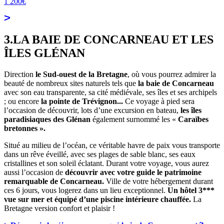
1 200€
3.LA BAIE DE CONCARNEAU ET LES
ÎLES GLÉNAN
Direction
le Sud-ouest de la Bretagne
, où vous pourrez admirer la
beauté de nombreux sites naturels tels que
la baie de Concarneau
avec son eau transparente, sa cité médiévale, ses îles et ses archipels
; ou encore
la pointe de Trévignon...
Ce voyage à pied sera
l’occasion de découvrir, lots d’une excursion en bateau,
les îles
paradisiaques des Glénan
également surnommé les «
Caraïbes
bretonnes ».
Situé au milieu de l’océan, ce véritable havre de paix vous transporte
dans un rêve éveillé, avec ses plages de sable blanc, ses eaux
cristallines et son soleil éclatant. Durant votre voyage, vous aurez
aussi l’occasion de
découvrir avec votre guide le patrimoine
remarquable de Concarneau.
Ville de votre hébergement durant
ces 6 jours, vous logerez dans un lieu exceptionnel.
Un hôtel 3***
vue sur mer et équipé d’une piscine intérieure chauffée.
La
Bretagne version confort et plaisir !