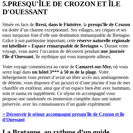
5.PRESQU'ÎLE DE CROZON ET ÎLE
D'OUESSANT
Située en face de
Brest, dans le Finistère
, la
presqu’île de Crozon
est dotée d’un charme exceptionnel. Ses villages, ses criques et ses
eaux turquoise font d’elle une destination immanquable de Bretagne.
Grâce à son patrimoine important, cette
réserve naturelle régionale
est labellisée « Espace remarquable de Bretagne ».
Durant votre
voyage, vous aurez l’occasion de découvrir pendant
une journée
l’île d’Ouessant
, île mythique qui vous transporte ailleurs.
Votre voyage commencera au cœur de
Camaret-sur-Mer,
où vous
serez logé dans
un hôtel 3*** à 50 m de la plage
. Votre
hébergement vous permet d’avoir un libre accès aux aménagements
de détente, vous disposez d’un jacuzzi et d’une piscine d’eau de mer
chauffée en extérieur, ainsi que d’un espace bien-être avec hammam,
soin et sauna en supplément. Ce séjour en accompagné vous
propose une randonnée en immersion complète dans une nature
préservée, avec les connaissances d’un guide expérimenté.
> Découvrir le séjour accompagné presqu'île de Crozon et île
d'Ouessant
La Bretagne, au rythme d’un guide