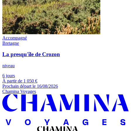
Accompagné
Bretagne
La presqu'île de Crozon
niveau
6 jours
À partir de
1 050 €
Prochain départ le 16/08/2026
Chamina Voyages