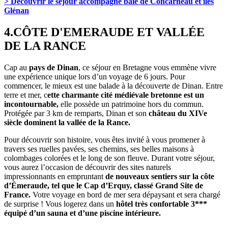
> Découvrir le séjour accompagné baie de Concarneau et îles
Glénan
4.CÔTE D'EMERAUDE ET VALLÉE
DE LA RANCE
Cap au
pays de Dinan
, ce séjour en Bretagne vous emmène vivre
une expérience unique lors d’un voyage de 6 jours. Pour
commencer, le mieux est une balade à la découverte de Dinan. Entre
terre et mer, c
ette charmante cité médiévale bretonne est un
incontournable,
elle possède un patrimoine hors du commun.
Protégée par 3 km de remparts, Dinan et son
château du XIVe
siècle dominent la vallée de la Rance.
Pour découvrir son histoire, vous êtes invité à vous promener à
travers ses ruelles pavées, ses chemins, ses belles maisons à
colombages colorées et le long de son fleuve. Durant votre séjour,
vous aurez l’occasion de découvrir des sites naturels
impressionnants en empruntant
de nouveaux sentiers sur la côte
d’Émeraude, tel que le Cap d’Erquy, classé Grand Site de
France.
Votre voyage en bord de mer sera dépaysant et sera chargé
de surprise ! Vous logerez dans un
hôtel très confortable 3***
équipé d’un sauna et d’une piscine intérieure.