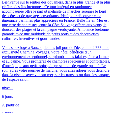
Bienvenue sur le sentier des douaniers, dans la plus grande et la plus
célèbre des îles bretonnes. Ce tour intégral en randonnée
accompagnée offre le parfait mélange de marches sereines le long
des côtes et de paysages envoûtants. Idéal pour découvrir cette
itinérance parmi les plus appréciées en France. Belle-Île-en-Mer est
une terre de contrastes, entre la Côte Sauvage offerte aux vents, la
douceur des plages et la campagne verdoyante. Ambiance bretonne
garantie avec une multitude de petits ports et des découvertes
culinaires, inventives et gourmandes..
Vous serez logé à Sauzon, le plus joli port de l'île, en hôtel ***, une
exclusivité Chamina Voyages. Votre hôtel bénéficie d'un
environnement exceptionnel, surplombant les falaises, face à la mer
et au calme. Vous profiterez de chambres spacieuses et confortables,
d'une équipe aux petits soins, de prestations de grande qualité. Le
soir, après votre journée de marche, vous allez adorer vous détendre
dans la piscine avec vue sur mer, sur les transats ou dans les canapés
de l'espace salon.
niveau
6 jours
À partir de