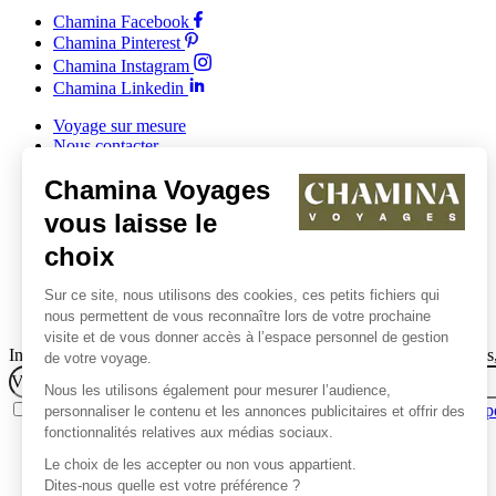
Chamina Facebook
Chamina Pinterest
Chamina Instagram
Chamina Linkedin
Voyage sur mesure
Nous contacter
Offrir un voyage
Chamina Voyages
Comités d'entreprise et collectivités
Clubs et associations
vous laisse le
choix
Sur ce site, nous utilisons des cookies, ces petits fichiers qui
nous permettent de vous reconnaître lors de votre prochaine
visite et de vous donner accès à l’espace personnel de gestion
Inscrivez vous à notre newsletter pour suivre nos nouveaux itinéraires, 
de votre voyage.
Email
Nous les utilisons également pour mesurer l’audience,
J’accepte de recevoir la newsletter de Chamina Voyages.
Lire la p
personnaliser le contenu et les annonces publicitaires et offrir des
fonctionnalités relatives aux médias sociaux.
Le choix de les accepter ou non vous appartient.
Dites-nous quelle est votre préférence ?