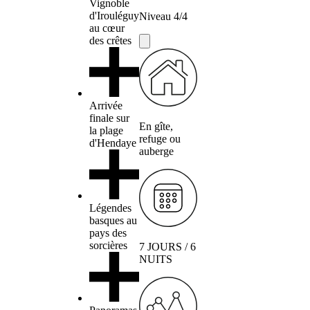
Vignoble
d'Irouléguy
Niveau 4/4
au cœur
des crêtes
Arrivée
finale sur
En gîte,
la plage
refuge ou
d'Hendaye
auberge
Légendes
basques au
pays des
sorcières
7 JOURS / 6
NUITS