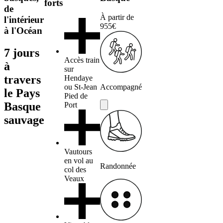
forts
de
À partir de
l'intérieur
955€
à l'Océan
7 jours
Accès train
à
sur
travers
Hendaye
ou St-Jean
Accompagné
le Pays
Pied de
Basque
Port
sauvage
Vautours
en vol au
Randonnée
col des
Veaux