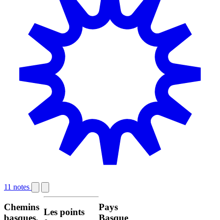
11 notes
Chemins
Pays
Les points
basques,
Basque