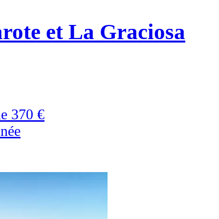
rote et La Graciosa
de
370 €
nnée