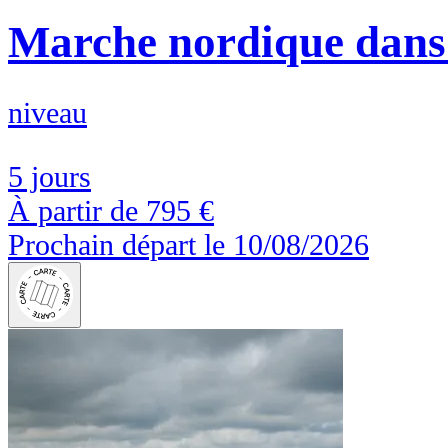
Marche nordique dans 
niveau
5 jours
À partir de
795 €
Prochain départ le 10/08/2026