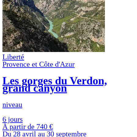
Liberté
Provence et Côte d'Azur
Les gorges du Verdon,
grand canyon
niveau
6 jours
À partir de
740 €
Du 28 avril au 30 septembre