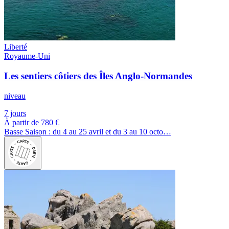
Liberté
Royaume-Uni
Les sentiers côtiers des Îles Anglo-Normandes
niveau
7 jours
À partir de
780 €
Basse Saison : du 4 au 25 avril et du 3 au 10 octo…