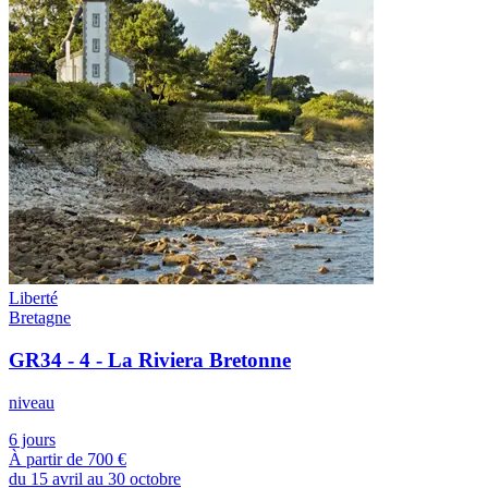
Liberté
Bretagne
GR34 - 4 - La Riviera Bretonne
niveau
6 jours
À partir de
700 €
du 15 avril au 30 octobre