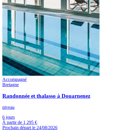
Accompagné
Bretagne
Randonnée et thalasso à Douarnenez
niveau
6 jours
À partir de
1 295 €
Prochain départ le 24/08/2026