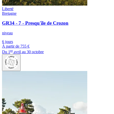
Liberté
Bretagne
GR34 - 7 - Presqu'île de Crozon
niveau
6 jours
À partir de
755 €
er
Du 1
avril au 30 octobre