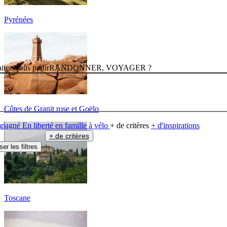
Pyrénées
itez-vous partir
RANDONNER, VOYAGER ?
Côtes de Granit rose et Goëlo
mpagné
En liberté
en famille
à vélo
+ de critères
+ d'inspirations
+ de critères
ser les filtres
Toscane