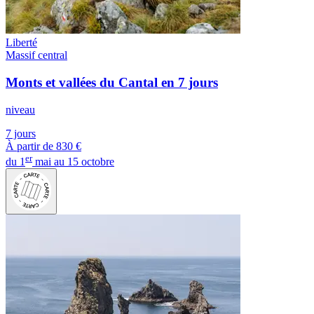
Liberté
Massif central
Monts et vallées du Cantal en 7 jours
niveau
7 jours
À partir de
830 €
er
du 1
mai au 15 octobre