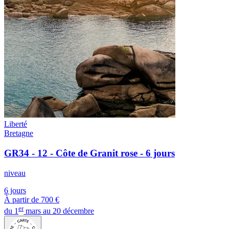
Liberté
Bretagne
GR34 - 12 - Côte de Granit rose - 6 jours
niveau
6 jours
À partir de
700 €
er
du 1
mars au 20 décembre