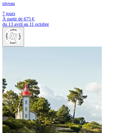
niveau
7 jours
À partir de
675 €
du 13 avril au 11 octobre