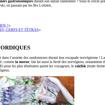
aisirs gastronomiques
durant son séjour randonnée ? Sous le cercle pol
lo, en passant par les îles Lofoten.
EN ?
S, CERFS ET TÉTRAS
 NORDIQUES
ner dans l’assiette des randonneurs durant leur escapade norvégienne ! 
éché, comme
la morue
, fait lui aussi la fierté des norvégiens, notamment
Et pour les plus téméraires parmi les voyageurs, le
rakfisk
(truite ferme
égiens.