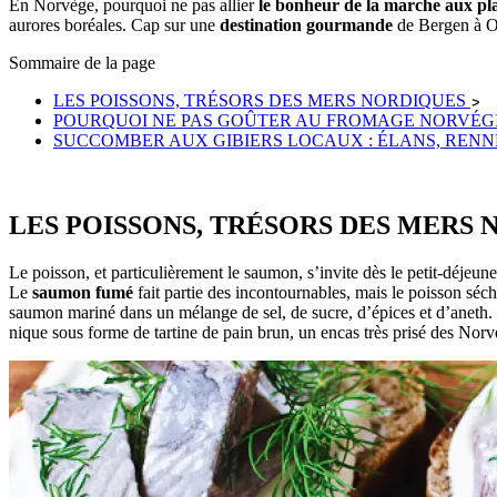
En Norvège, pourquoi ne pas allier
le bonheur de la marche aux pl
aurores boréales. Cap sur une
destination gourmande
de Bergen à Os
Sommaire de la page
LES POISSONS, TRÉSORS DES MERS NORDIQUES
POURQUOI NE PAS GOÛTER AU FROMAGE NORVÉGI
SUCCOMBER AUX GIBIERS LOCAUX : ÉLANS, RENNE
LES POISSONS, TRÉSORS DES MERS
Le poisson, et particulièrement le saumon, s’invite dès le petit-déjeu
Le
saumon fumé
fait partie des incontournables, mais le poisson s
saumon mariné dans un mélange de sel, de sucre, d’épices et d’aneth. 
nique sous forme de tartine de pain brun, un encas très prisé des Norv