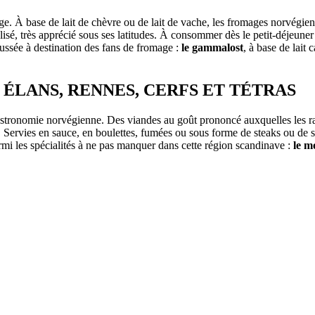
. À base de lait de chèvre ou de lait de vache, les fromages norvégiens
lisé, très apprécié sous ses latitudes. À consommer dès le petit-déjeuner
ssée à destination des fans de fromage :
le gammalost
, à base de lait 
ÉLANS, RENNES, CERFS ET TÉTRAS
la gastronomie norvégienne. Des viandes au goût prononcé auxquelles les
e. Servies en sauce, en boulettes, fumées ou sous forme de steaks ou de
mi les spécialités à ne pas manquer dans cette région scandinave :
le m