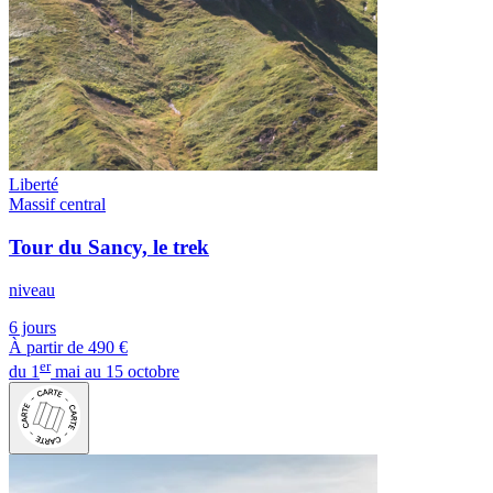
Liberté
Massif central
Tour du Sancy, le trek
niveau
6 jours
À partir de
490 €
er
du 1
mai au 15 octobre