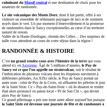
culminant du
Massif central
et une destination de choix pour les
amateurs de randonnée.
Le site volcanique des Monts Dore
, dont il fait partie, offre à ses
visiteurs un ensemble de séduisants paysages de lacs et de sommets
noyés dans le vert. Un pur moment d’émerveillement et la promesse
de randonnées dans le Sancy exceptionnelles au cœur d’un territoire
naturel de renom.
Vallée de la Haute-Dordogne, chemin des Crêtes… Des surprises de
taille vous attendent au cours de votre séjour dans la région !
RANDONNÉE & HISTOIRE
C’est
un grand rendez-vous avec l’histoire de la terre
qui vous
attend ici, en
Auvergne
. Âgé de 5 millions d’années,
le Puy de
Sancy est ce que l’on appelle un stratovolcan
, soit le résultat de
l’imbrication de plusieurs volcans dont les éruptions survinrent à
différentes périodes. Au XIXe siècle, le Puy de Sancy portait un
autre nom : celui de Puy de la Croix, où affluaient les pèlerins le jour
de la Saint Sixte. Ce « Puy-de-Saint-Sixte » où ils disaient se rendre
était alors prononcé en patois local « Pé de San Chi », qui devint
alors Puy de Sancy.
Ce grand pèlerinage a pris une toute autre allure aujourd’hui puisque
la Saint Sixte est devenue une journée de fête et de randonnée à