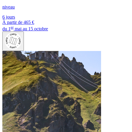
niveau
6 jours
À partir de
465 €
er
du 1
mai au 15 octobre