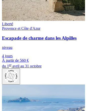
Liberté
Provence et Côte d'Azur
Escapade de charme dans les Alpilles
niveau
4 jours
À partir de
560 €
er
du 1
avril au 31 octobre