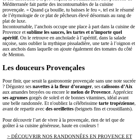
Méditerranée fait partie des incontournables de la cuisine
provençale. « Quand ça bouille, tu baisses le feu », tel est le résumé
de l’étymologie de ce plat de pêcheurs élevé désormais au rang de
plat de luxe.
Incontournable, l’anchois occupe une place à part dans la cuisine de
Provence et
sublime les sauces, les tartes et n’importe quel
apéritif
. On le retrouve en anchoïade à l’apéritif, dans la salade
niçoise, sans oublier la mythique pissaladière, une tarte à l’oignon et
aux anchois dans laquelle on ajoute également des tomates du côté
de Menton.
Les douceurs Provençales
Pour finir, que serait la gastronomie provençale sans une note sucrée
? Dégustez ses
navettes à la fleur d’oranger
, ses
calissons d’Aix
aux amandes broyées ou encore le
melon de Provence
. Appréciez
ses agrumes
gorgés de soleil et de bonnes vitamines, idéal avant
une belle randonnée. Et n'oubliez la célébrissime
tarte tropézienne
,
avant de repartir avec
des oreillettes
(beignets fins et croustillants).
Pour découvrir l’art de vivre à la provençale, rien de tel que de
goûter à sa cuisine généreuse, haute en couleurs !
> DÉCOUVRIR NOS RANDONNÉES EN PROVENCE ET