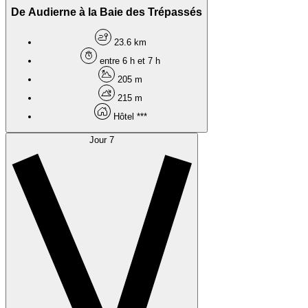
De Audierne à la Baie des Trépassés
23.6 km
entre 6 h et 7 h
205 m
215 m
Hôtel ***
Jour 7