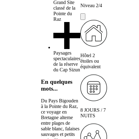
Grand Site
Niveau 2/4
classé de la
Pointe du
Raz
Paysages
Hôtel 2
spectaculaires
étoiles ou
de la réserve
équivalent
du Cap Sizun
En quelques
mots...
Du Pays Bigouden
à la Pointe du Raz,
8 JOURS / 7
ce voyage en
NUITS
Bretagne alterne
entre plages de
sable blanc, falaises
sauvages et petits