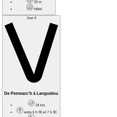
33 m
Hôtel
Jour 4
De Penmarc'h à Languidou
24 km
entre 6 h 30 et 7 h 30