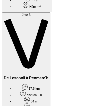
47 m
Hôtel ***
Jour 3
De Lesconil à Penmarc'h
17.5 km
environ 5 h
34 m