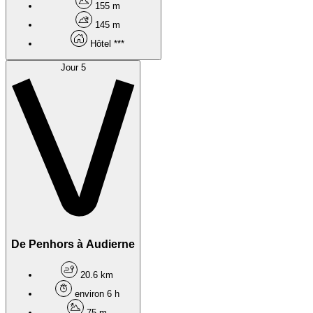
155 m
145 m
Hôtel ***
Jour 5
De Penhors à Audierne
20.6 km
environ 6 h
75 m