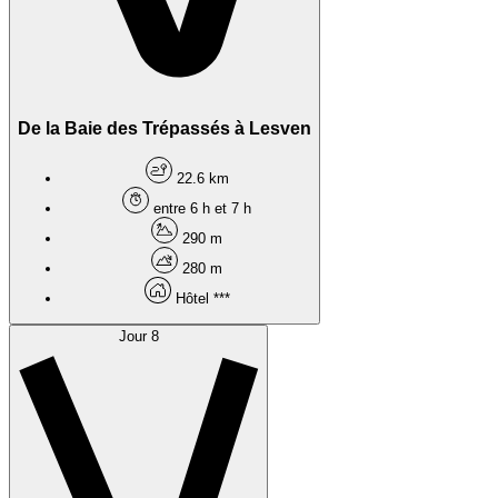
De la Baie des Trépassés à Lesven
22.6 km
entre 6 h et 7 h
290 m
280 m
Hôtel ***
Jour 8