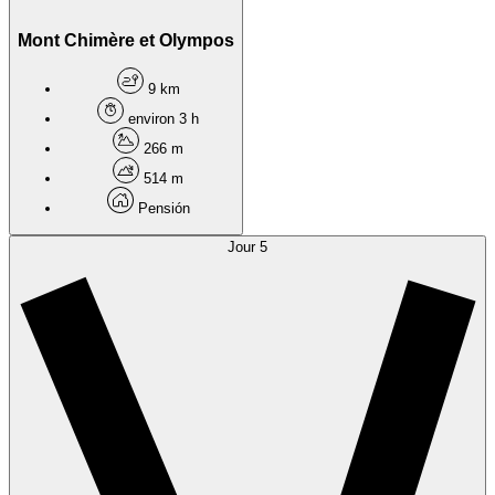
Mont Chimère et Olympos
9 km
environ 3 h
266 m
514 m
Pensión
Jour 5