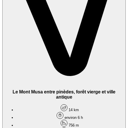
Le Mont Musa entre pinèdes, forêt vierge et ville
antique
14 km
environ 6 h
756 m