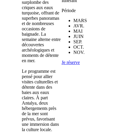
Itinérant
surplombe des
criques aux eaux
Période
turquoise, offrant de
superbes panoramas
MARS
et de nombreuses
AVR.
occasions de
MAI
baignade. La
JUIN
semaine alterne entre
SEP.
découvertes
OCT.
archéologiques et
NOV.
moments de détente
en mer.
Je réserve
Le programme est
pensé pour allier
visites culturelles et
détente dans des
baies aux eaux
claires. À part
Antalya, deux
hébergements près
de la mer sont
prévus, favorisant
une immersion dans
la culture locale.