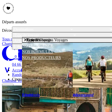
Départs assurés
Destinations
Découvrez notre sélection de voyages accompagnés, départs assurés
Type de voyage
Tous nos départs
Type de voyage
Type de voyage
Activités
Activités
L'esprit Chamina Voyages
Activités
Chamina Voyages
NOTRE AGENCE
L'esprit Chamina Voyages
NOS FORMULES
NOS PRODUCTEURS
Mon compte
04 66 69 00 44
Accueil
Randonnées Italie
Cinque Terre
Chamina Voyages
04 66 69 00 44
menu
Liberté
Liberté
Randonnée
Randonnée
Accompagné
Accompagné
vélo
vélo