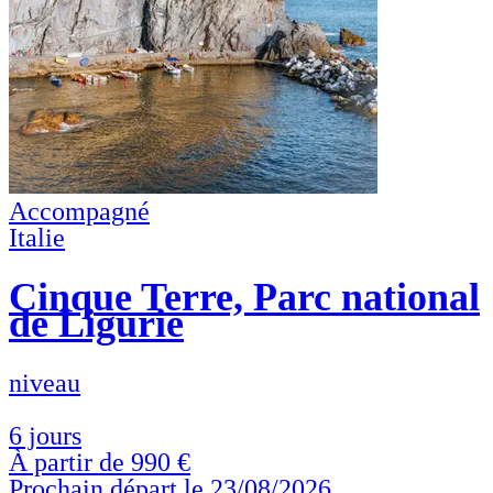
Accompagné
Italie
Cinque Terre, Parc national
de Ligurie
niveau
6 jours
À partir de
990 €
Prochain départ le 23/08/2026