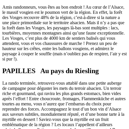
Amis randonneurs, vous êtes au bon endroit ! Au cœur de l’Alsace,
le massif vosgien est le poumon vert de la région. En effet, la forêt
des Vosges recouvre 48% de la région, c’est-à-diree si la nature a
une place primordiale sur le territoire alsacien. Mais il n’y a pas que
la forêt dans les Vosges, les paysages là-bas sont multiples : lacs,
tourbières, moyennes montagnes ainsi qu’une faune exceptionnelle.
Les Vosges, c’est plus de 4000 km de sentiers balisés qui vous
attendent, vous et vos chaussures de marche ! Prenez un peu de
hauteur sur les crêtes, entre les ballons vosgiens, et admirez le
paysage à couper le souffle (mais n’oubliez pas de respirer, l’air y est
si pur !).
PAPILLES Au pays du Riesling
La rando terminée, retrouvez-vous attablé dans une petite auberge
de campagne pour déguster les mets du terroir alsacien. Un terroir
riche et gourmand, qui ravira les plus grands estomacs, bien vides
après l’effort ! Entre choucroute, fromages, Flammenküche et autres
tourtes au menu, vous n’aurez que l’embarras du choix pour
reprendre des forces. Accompagnez le tout d’un bon vin d’Alsace
aux saveurs subtiles, mondialement réputé, et d’une bonne tarte à la
myrtille en dessert ! Saviez-vous que la myrtille est un fruit
emblématique de la région ? Les locaux l’appellent d’ailleurs