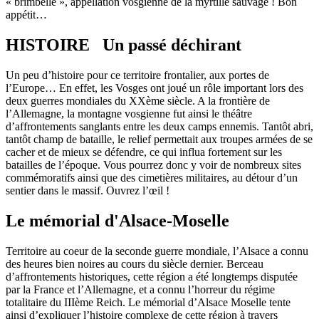
« brimbelle », appellation vosgienne de la myrtille sauvage ! Bon
appétit…
HISTOIRE Un passé déchirant
Un peu d’histoire pour ce territoire frontalier, aux portes de
l’Europe… En effet, les Vosges ont joué un rôle important lors des
deux guerres mondiales du XXème siècle. A la frontière de
l’Allemagne, la montagne vosgienne fut ainsi le théâtre
d’affrontements sanglants entre les deux camps ennemis. Tantôt abri,
tantôt champ de bataille, le relief permettait aux troupes armées de se
cacher et de mieux se défendre, ce qui influa fortement sur les
batailles de l’époque. Vous pourrez donc y voir de nombreux sites
commémoratifs ainsi que des cimetières militaires, au détour d’un
sentier dans le massif. Ouvrez l’œil !
Le mémorial d'Alsace-Moselle
Territoire au coeur de la seconde guerre mondiale, l’Alsace a connu
des heures bien noires au cours du siècle dernier. Berceau
d’affrontements historiques, cette région a été longtemps disputée
par la France et l’Allemagne, et a connu l’horreur du régime
totalitaire du IIIème Reich. Le mémorial d’Alsace Moselle tente
ainsi d’expliquer l’histoire complexe de cette région à travers