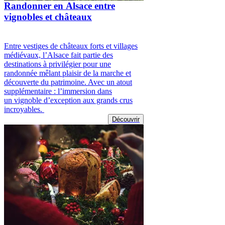
Randonner en Alsace entre
vignobles et châteaux
Entre vestiges de châteaux forts et villages
médiévaux, l’Alsace fait partie des
destinations à privilégier pour une
randonnée mêlant plaisir de la marche et
découverte du patrimoine. Avec un atout
supplémentaire : l’immersion dans
un vignoble d’exception aux grands crus
incroyables.
Découvrir