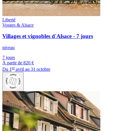
Liberté
Vosges & Alsace
Villages et vignobles d'Alsace - 7 jours
niveau
7 jours
À partir de
820 €
er
Du 1
avril au 31 octobre