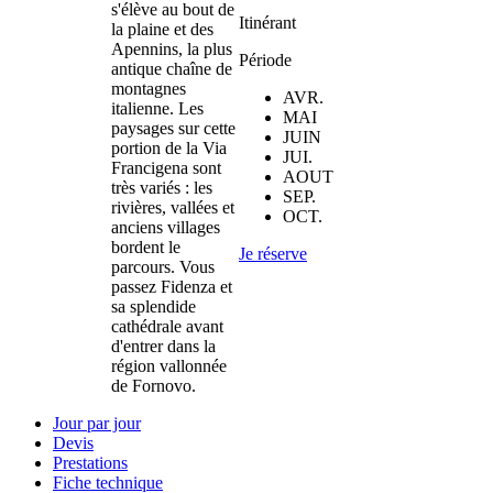
s'élève au bout de
Itinérant
la plaine et des
Apennins, la plus
Période
antique chaîne de
montagnes
AVR.
italienne. Les
MAI
paysages sur cette
JUIN
portion de la Via
JUI.
Francigena sont
AOUT
très variés : les
SEP.
rivières, vallées et
OCT.
anciens villages
bordent le
Je réserve
parcours. Vous
passez Fidenza et
sa splendide
cathédrale avant
d'entrer dans la
région vallonnée
de Fornovo.
Jour par jour
Devis
Prestations
Fiche technique