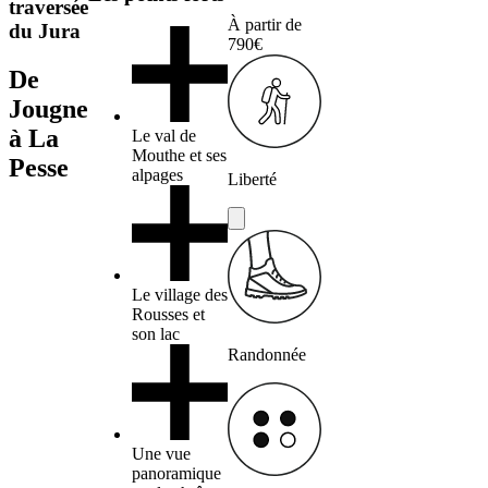
traversée
À partir de
du Jura
790€
De
Jougne
à La
Le val de
Mouthe et ses
Pesse
alpages
Liberté
Le village des
Rousses et
son lac
Randonnée
Une vue
panoramique