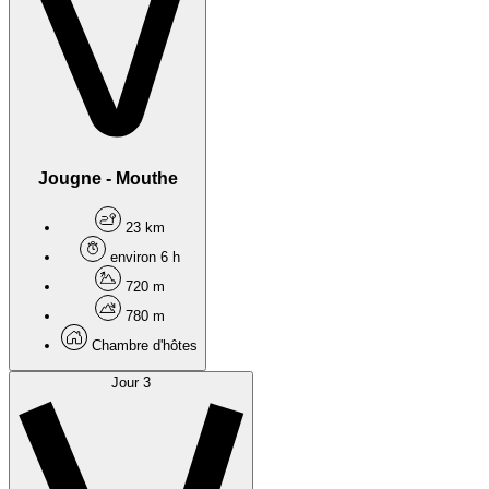
Jougne - Mouthe
23 km
environ 6 h
720 m
780 m
Chambre d'hôtes
Jour 3