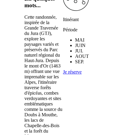
mots...
Cette randonnée,
Itinérant
inspirée de la
Grande Traversée
Période
du Jura (GTJ),
explore les
MAI
paysages variés et
JUIN
préservés du Parc
JUI.
naturel régional du
AOUT
Haut-Jura. Depuis
SEP.
le mont d'Or (1463
m) offrant une vue
Je réserve
imprenable sur les
Alpes, l'itinéraire
traverse forêts
d'épicéas, combes
verdoyantes et sites
emblématiques
comme la source du
Doubs à Mouthe,
les lacs de
Chapelle-des-Bois
et la forêt du