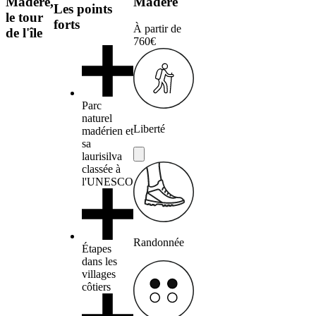
Madère,
Madère
Les points
le tour
forts
À partir de
de l'île
760€
Parc
naturel
Liberté
madérien et
sa
laurisilva
classée à
l'UNESCO
Randonnée
Étapes
dans les
villages
côtiers