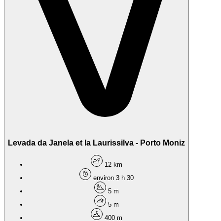
Levada da Janela et la Laurissilva - Porto Moniz
12 km
environ 3 h 30
5 m
5 m
400 m