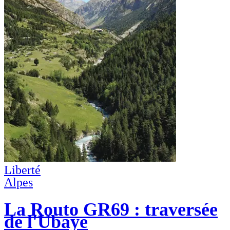
Liberté
Alpes
La Routo GR69 : traversée
de l'Ubaye