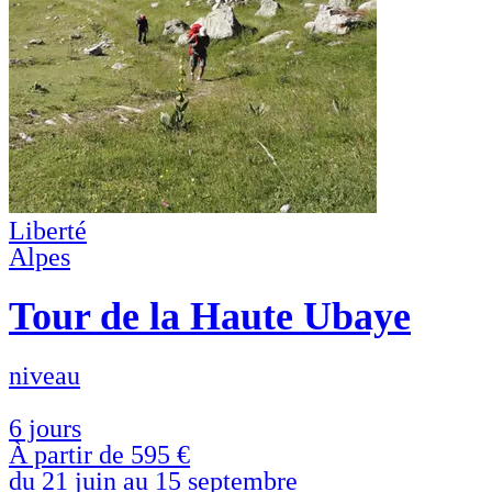
Liberté
Alpes
Tour de la Haute Ubaye
niveau
6 jours
À partir de
595 €
du 21 juin au 15 septembre