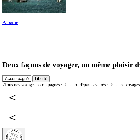
Albanie
Deux façons de voyager, un même
plaisir d
Accompagné
Liberté
Tous nos voyages accompagnés
Tous nos départs assurés
Tous nos voyages 