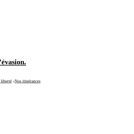
’évasion.
liberté
Nos itinérances