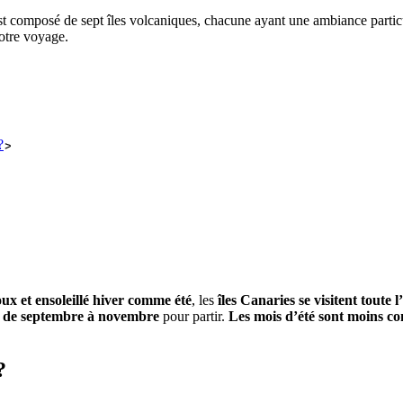
 est composé de sept îles volcaniques, chacune ayant une ambiance parti
otre voyage.
?
ux et ensoleillé hiver comme été
, les
îles Canaries se visitent toute 
et de septembre à novembre
pour partir.
Les mois d’été sont moins con
?