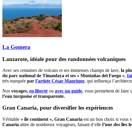
La Gomera
Lanzarote, idéale pour des randonnées volcaniques
Avec ses centaines de volcans et ses immenses champs de lave,
la plu
du
parc national de Timanfaya et ses « Montañas del Fuego »
,
fa
très marquée
par
l’artiste César Manrique
, qui influença l’architec
Nos
voyages,
en liberté
ou
avec un guide
, vous permettent de faire
l’eau turquoise et transparente.
Gran Canaria, pour diversifier les expériences
Véritable
« île continent », Gran Canaria
est un bon choix si vous v
Canaria
attire de nombreux voyageurs, faisant d’elle
l’une des îles l