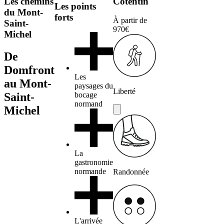
Les chemins
Cotentin
Les points
du Mont-
forts
À partir de
Saint-
970€
Michel
De
Domfront
Les
au Mont-
paysages du
Liberté
Saint-
bocage
normand
Michel
La
gastronomie
normande
Randonnée
L'arrivée