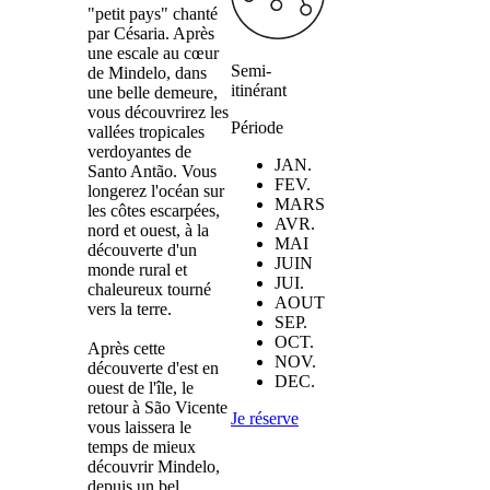
"petit pays" chanté
par Césaria. Après
une escale au cœur
Semi-
de Mindelo, dans
itinérant
une belle demeure,
vous découvrirez les
Période
vallées tropicales
verdoyantes de
JAN.
Santo Antão. Vous
FEV.
longerez l'océan sur
MARS
les côtes escarpées,
AVR.
nord et ouest, à la
MAI
découverte d'un
JUIN
monde rural et
JUI.
chaleureux tourné
AOUT
vers la terre.
SEP.
OCT.
Après cette
NOV.
découverte d'est en
DEC.
ouest de l'île, le
retour à São Vicente
Je réserve
vous laissera le
temps de mieux
découvrir Mindelo,
depuis un bel