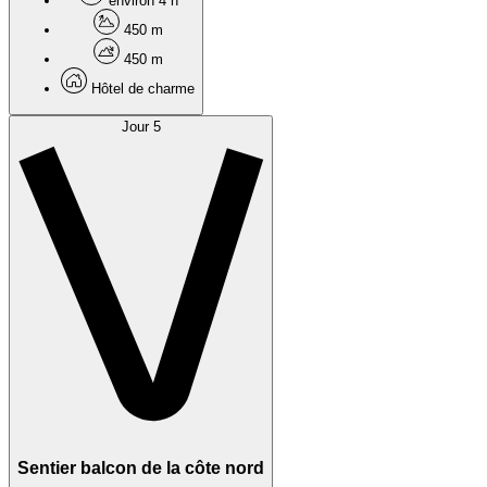
environ 4 h
450 m
450 m
Hôtel de charme
Jour 5
Sentier balcon de la côte nord