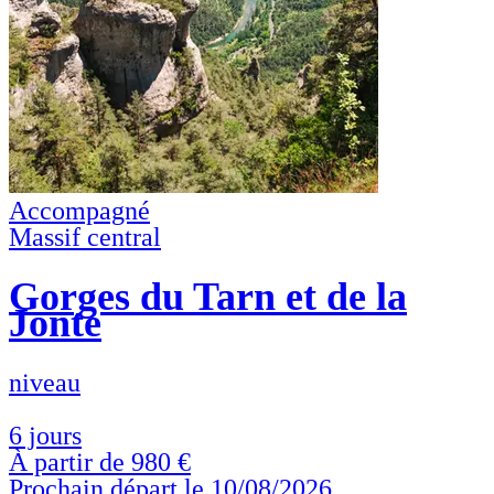
Accompagné
Massif central
Gorges du Tarn et de la
Jonte
niveau
6 jours
À partir de
980 €
Prochain départ le 10/08/2026