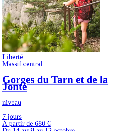
Liberté
Massif central
Gorges du Tarn et de la
Jonte
niveau
7 jours
À partir de
680 €
Du 14 avril au 12 octobre