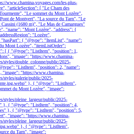
tps://www.chamina-voyages.com/les-plus-
e", "articleSection": [ "Le Cham des
 Tourmente", "Le sommet du Mont Lozère",
Pont de Montvert", "La source du Tarn", "Le
c Cassini (1680 m)", "Le Mas de Camargues"
ce", "name": "Mont Lozère", "address": {
"addressRegion": "Lozère",
 "hasPart": { "@type": "ItemList", "name":
 du Mont Lozère", "itemListOrder":
: [ { "@type": "ListItem", "position": 1,
ns", "image": "https://www.chamina-
les/styles/double_colonne/public/2025-
@type": "ListItem", "position": 2, "name":
, "image": "https://www.chamina-
es/styles/galerie/public/2025-
e.jpg.webp" }, { "@type": "ListItem",
sommet du Mont Lozère", "image":
es/styles/pleine_largeur/public/2025-
}, { "@type": "ListItem", "position": 4,
" }, { "@type": "ListItem", "position": 5,
rt", "image": "https://www.chamina-
es/styles/pleine_largeur/public/2025-
g.webp" }, { "@type": "ListItem",
ource du Tarn", "image":