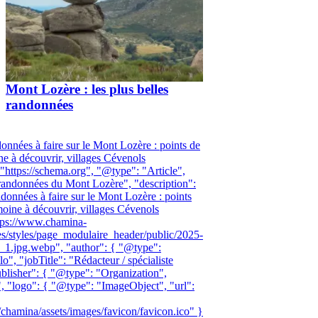
Mont Lozère : les plus belles
randonnées
données à faire sur le Mont Lozère : points de
ne à découvrir, villages Cévenols
 "https://schema.org", "@type": "Article",
 randonnées du Mont Lozère", "description":
ndonnées à faire sur le Mont Lozère : points
moine à découvrir, villages Cévenols
ttps://www.chamina-
les/styles/page_modulaire_header/public/2025-
_1.jpg.webp", "author": { "@type":
", "jobTitle": "Rédacteur / spécialiste
ublisher": { "@type": "Organization",
 "logo": { "@type": "ImageObject", "url":
hamina/assets/images/favicon/favicon.ico" }