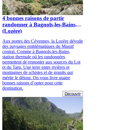
4 bonnes raisons de partir
randonner à Bagnols-les-Bains
(Lozère)
Aux portes des Cévennes, la Lozère dévoile
des paysages emblématiques du Massif
central. Comme à Bagnols-les-Bains,
station thermale où les randonnées
permettent de remonter aux sources du Lot
et du Tarn. Une terre entre rivières et
montagnes de schistes et de granits qui
mérite le détour. On vous livre quatre
bonnes raisons d’opter pour cette
destination.
Découvrir