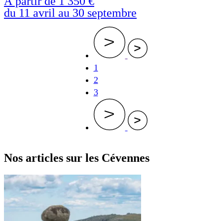
À partir de
1 350 €
du 11 avril au 30 septembre
Page
1
courante
Page
2
Page
3
Nos articles sur les Cévennes