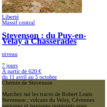
Liberté
Massif central
Stevenson : du Puy-en-
Velay à Chasseradès
niveau
7 jours
À partir de
620 €
du 11 avril au 5 octobre
Chemin de Stevenson
Marchez sur les traces de Robert Louis
Stevenson : volcans du Velay, Cévennes
sauvages et paysages inspirants vous