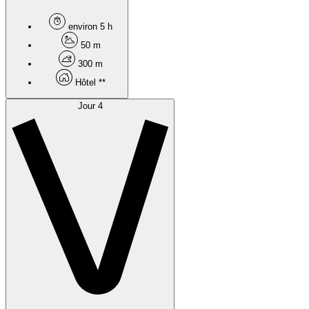
environ 5 h
50 m
300 m
Hôtel **
Jour 4