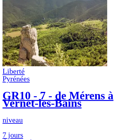
Liberté
Pyrénées
GR10 - 7 - de Mérens à
Vernet-les-Bains
niveau
7 jours