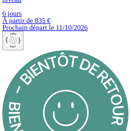
6 jours
À partir de
835 €
Prochain départ le 11/10/2026